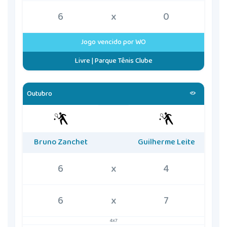
6
x
0
Jogo vencido por WO
Livre | Parque Tênis Clube
Outubro
Bruno Zanchet
Guilherme Leite
6
x
4
6
x
7
4x7