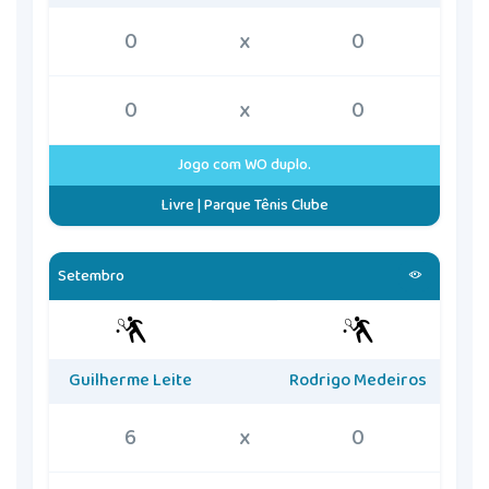
0
x
0
0
x
0
Jogo com WO duplo.
Livre | Parque Tênis Clube
Setembro
Guilherme Leite
Rodrigo Medeiros
6
x
0