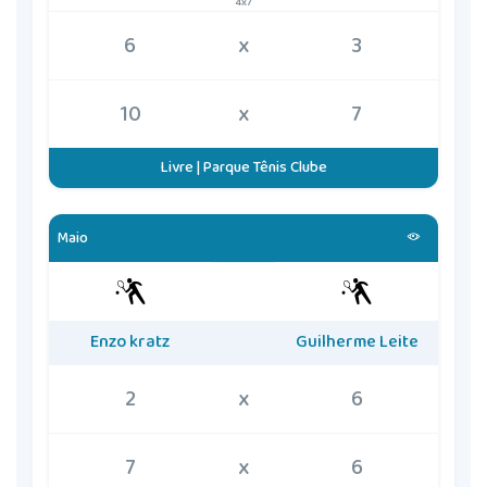
4x7
6
x
3
10
x
7
Livre | Parque Tênis Clube
Maio
Enzo kratz
Guilherme Leite
2
x
6
7
x
6