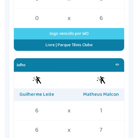
0
x
6
Jogo vencido por WO
Livre | Parque Tênis Clube
Julho
Guilherme Leite
Matheus Malcon
6
x
1
6
x
7