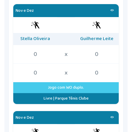
Nov e Dez
Stella Oliveira
Guilherme Leite
0
x
0
0
x
0
Jogo com WO duplo.
Livre | Parque Tênis Clube
Nov e Dez