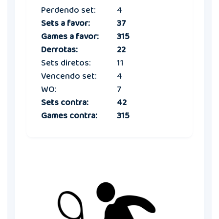
Perdendo set:
4
Sets a favor:
37
Games a favor:
315
Derrotas:
22
Sets diretos:
11
Vencendo set:
4
WO:
7
Sets contra:
42
Games contra:
315