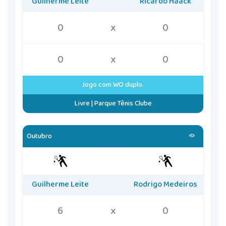
Guilherme Leite
Ricardo Haack
0
x
0
0
x
0
Jogo com WO duplo.
Livre | Parque Tênis Clube
Outubro
Guilherme Leite
Rodrigo Medeiros
6
x
0