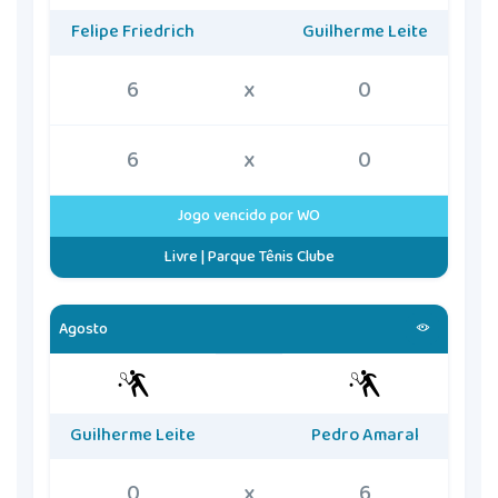
Felipe Friedrich
Guilherme Leite
6
x
0
6
x
0
Jogo vencido por WO
Livre | Parque Tênis Clube
Agosto
Guilherme Leite
Pedro Amaral
0
x
6