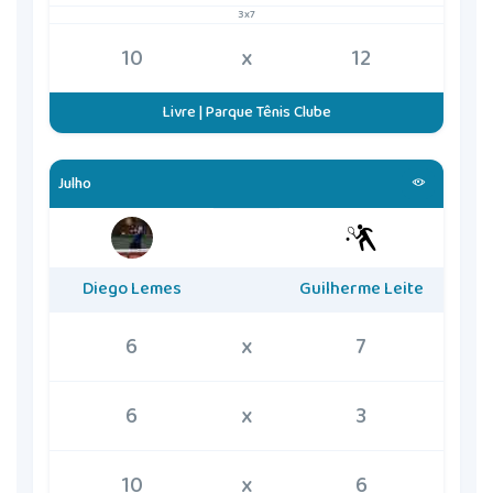
3x7
10
x
12
Livre | Parque Tênis Clube
Julho
Diego Lemes
Guilherme Leite
6
x
7
6
x
3
10
x
6