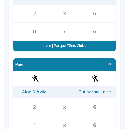
2
x
6
0
x
6
Livre | Parque Tênis Clube
Maio
Alan D`Avila
Guilherme Leite
2
x
6
1
x
6