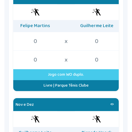
Felipe Martins
Guilherme Leite
0
x
0
0
x
0
Jogo com WO duplo.
Livre | Parque Tênis Clube
Nov e Dez