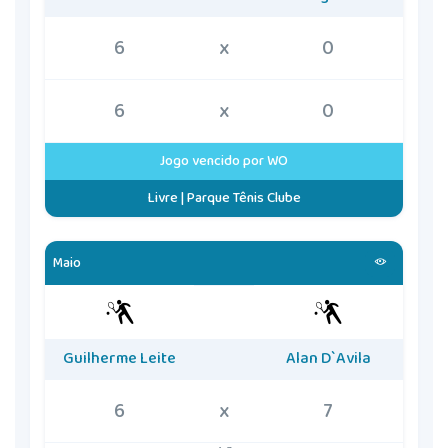
6
x
0
6
x
0
Jogo vencido por WO
Livre | Parque Tênis Clube
Maio
Guilherme Leite
Alan D`Avila
6
x
7