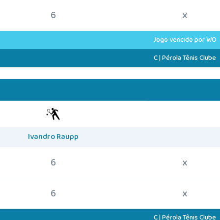
6
x
Jogo vencido por WO
C | Pérola Tênis Clube
Ivandro Raupp
6
x
6
x
C | Pérola Tênis Clube