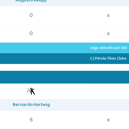
Augusto Raupp
0
x
0
x
Jogo vencido por WO
C | Pérola Tênis Clube
Bernardo Hartwig
6
x