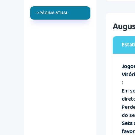
PÁGINA ATUAL
Augus
Estat
Jogos
Vitór
:
Em s
diret
Perd
do se
Sets 
favor