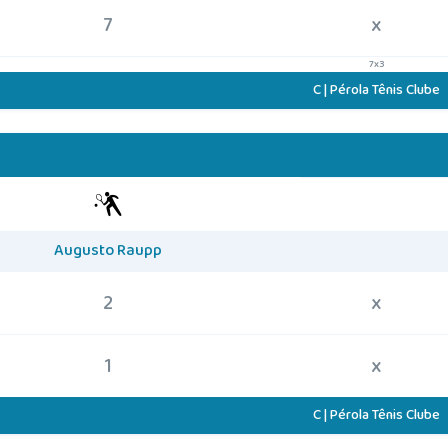
7
x
7x3
C | Pérola Tênis Clube
Augusto Raupp
2
x
1
x
C | Pérola Tênis Clube