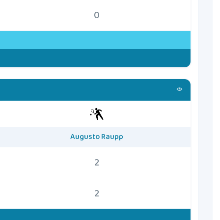
0
Augusto Raupp
2
2