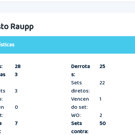
to Raupp
ísticas
:
28
Derrota
25
ias
3
s:
Sets
22
ets
3
diretos:
o:
Vencen
1
en
0
do set:
t:
WO:
2
a
7
Sets
50
:
contra: