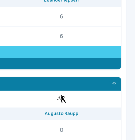
Leander Iepsen
6
6
Augusto Raupp
0