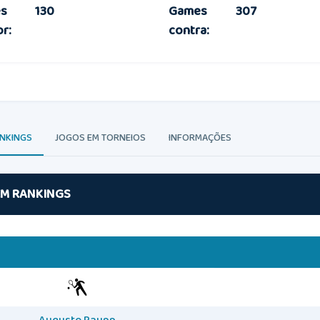
s
130
Games
307
or:
contra:
ANKINGS
JOGOS EM TORNEIOS
INFORMAÇÕES
EM RANKINGS