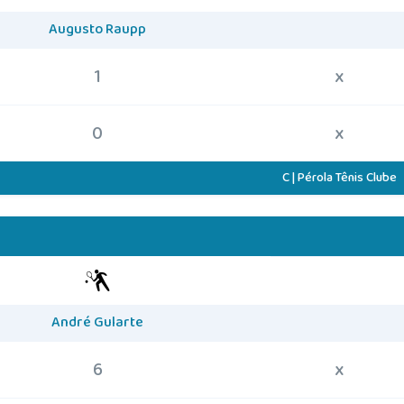
Augusto Raupp
1
x
0
x
C | Pérola Tênis Clube
André Gularte
6
x