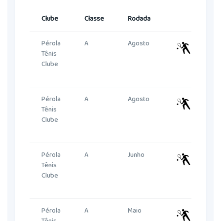
Clube
Classe
Rodada
Pérola
A
Agosto
J
Tênis
F
Clube
Pérola
A
Agosto
L
Tênis
F
Clube
H
(
Pérola
A
Junho
L
Tênis
F
Clube
H
(
Pérola
A
Maio
R