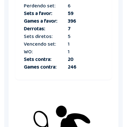
Perdendo set:
6
Sets a favor:
59
Games a favor:
396
Derrotas:
7
Sets diretos:
5
Vencendo set:
1
WO:
1
Sets contra:
20
Games contra:
246