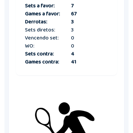
Sets a favor:
7
Games a favor:
67
Derrotas:
3
Sets diretos:
3
Vencendo set:
0
WO:
0
Sets contra:
4
Games contra:
41