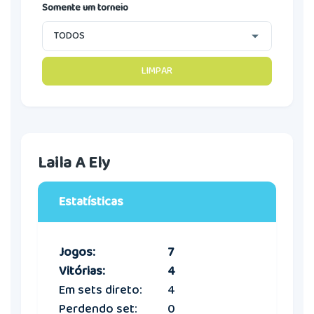
Somente um torneio
LIMPAR
Laila A Ely
Estatísticas
Jogos:
7
Vitórias:
4
Em sets direto:
4
Perdendo set:
0