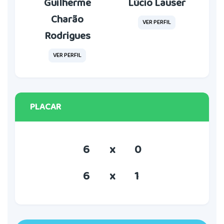
Guilherme
Lúcio Lauser
Charão
VER PERFIL
Rodrigues
VER PERFIL
PLACAR
6
x
0
6
x
1