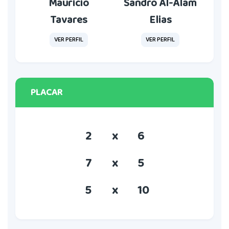
Maurício
Sandro Al-Alam
Tavares
Elias
VER PERFIL
VER PERFIL
PLACAR
2
x
6
7
x
5
5
x
10