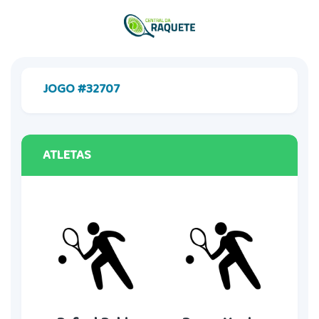
JOGO #32707
ATLETAS