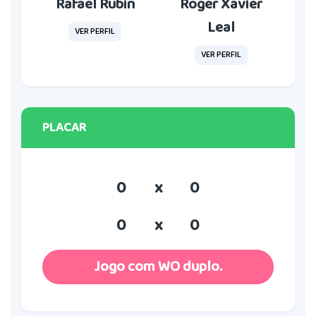
Rafael Rubin
Roger Xavier
Leal
VER PERFIL
VER PERFIL
PLACAR
0
x
0
0
x
0
Jogo com WO duplo.